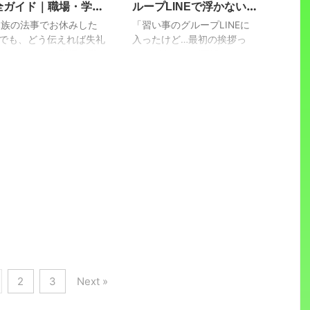
全ガイド｜職場・学
ループLINEで浮かない挨
み」を感じていないでしょ
を感じているあなたへ。 今
。 「なんだか最近、お
日、その悩みから完全に解放
・LINE別に例文つきで
拶・自己紹介・お礼メッ
親族の法事でお休みした
「習い事のグループLINEに
がゆるくなりやすいか
される方法をお伝えします。
説。失礼にならない伝
…でも、どう伝えれば失礼
セージ
入ったけど…最初の挨拶っ
…」 「おならの回数が増
実は、生姜の保存は「丸ごと
ならないの？」職場や学
て、どうすれば正解な
方＆マナー。
て、臭いも気になるよう
冷凍」が正解なんです！
習い事での“お休みの伝
の！？」そんなふうにモヤモ
…」 「もしかして、自分
「えっ、冷凍したらふにゃふ
”って意外と悩みますよ
ヤしていませんか？ただの
ら生姜っぽい体臭がして
にゃにならない？」 「解凍
。特に「法事」と聞くと、
LINEといえど、先生や他の
」 もし心当たりがある
するのが面倒くさそう……」
ょっと堅苦しく感じて、言
保護者が見る場所では「浮か
、それは体が発 ...
「チュー ...
方にも気を使いたくなるも
ない・失礼じゃない・でも堅
です。この記事では、「法
すぎない」文章を考えるのは
休み 言い方」に迷うあな
なかなか難しいものです。こ
へ、ビジネスシーン・学
の記事では、「習い事 グル
LINE・電話など場面別
ープLINE 挨拶 例文」をテー
言い回しと例文をわかりや
マに、初参加・退会・急なお
く解説。さらに、忌引きと
休み・お礼などシーン別に使
違いや、お休み後のフォロ
える文例を多数ご紹介しま
文まで、好印象を残せるマ
す。さらに、グループ内で浮
ーのコツをまとめました！
かないコツやスタンプの使い
なんて言えばいいの？」と
方、先生・保護者両方に配慮
2
3
Next »
う不安がなくなれば、もっ
するポイントまで、まるっと
心して休みを伝 ...
分かりやすくまとめ ...