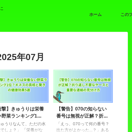
こ
ホーム
25年07月
衝撃】きゅうりは栄養
【警告】070の知らない
い野菜ランキング1
番号は無視が正解？折り
？ギネスの真相と驚き
返し不要なケースと重要
きゅうりなんて、ただの水
「えっ、070って何の番号？
健康効果5選
でしょ？」 「栄養がな
な連絡の見分け方
出た方がよかった…？」ある