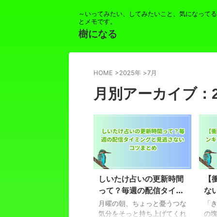
～いってみたい、してみたいこと、気になってる
とメモです。
樹になる
HOME
>
2025年
>
7月
月別アーカイブ：20
しいたけ占いの更新時間
【
って？毎週の配信タイミ
な
ングと見逃さないコツま
位
月曜の朝、ちょっと憂うつな
「
とめ
気分をそっと持ち上げてくれ
の
の塊