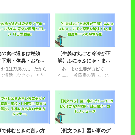
野菜ってギネスに載ってる
日突然、070から始まる知ら
、食べる意味ないよね」
ない番号から着信があった
しあなたが、誰かにこんな
ら、ちょっとドキッとします
に言われて「あ、そうなん
よね。最近では営業や本人確
……」と少し寂しい気持ち
認だけでなく、詐欺や迷惑電
なったことがあるなら、こ
話の手段としても070番号が
記事はあなたのためのもの
使われていることが増えてき
。 サラダの定番、おつ
ています。「心当たりがない
姜の食べ過ぎは逆効
【生姜は丸ごと冷凍が正
の主役。 あのポリポリ
けど…どうすればいいの？」
？下痢・体臭・おなら
解】ふにゃふにゃ・まず
た心地よい食感。 それ
という不安を感じたあなた
のに、世間ではなぜか「栄
へ。この記事では、070番号
意外な原因と正しい
い原因を解決！1ヶ月鮮
冷え性は万病の元！だから
「あ、また生姜がカビて
がない野菜の代表」みたい
の正体から着信への対処法、
1日の適量」
で温活しなきゃ」 そう
度キープの神保存術
る……」 冷蔵庫の隅っこで、
扱われてしまう、不憫なき
絶対にやってはいけない行動
って、毎日せっせと生姜を
無惨にシワシワになったり、
り。 でも、ちょっと待
までを分かりやすくまとめて
ていませんか？ 紅茶に
白い綿のようなカビに包まれ
ください。 実は、その
います。大丈夫、慌てなくて
っぷりすりおろしたり、ス
た生姜を見つけて、 ガッカ
栄養がない」という常識、
もOKです！怪しい電話の見
プに山盛り入れたり……。
リした経験はありませんか？
26年現在の栄養学では大
分け方やブロック設定まで、
康に良いと言われる生姜で
「自炊を頑張ろう！」と意気
勘違いなん ...
今日から使え ...
から、たくさん摂れば摂る
込んで買った生姜。 でも、
ど、体の中からポカポカし
一回に使う量はほんの少し。
元気になれる気がしますよ
気づけば使いきれずにサヨナ
事で休むときの言い方
【例文つき】習い事のグ
 でも、最近こんな「お
ラ……。 そんな自分に罪悪感