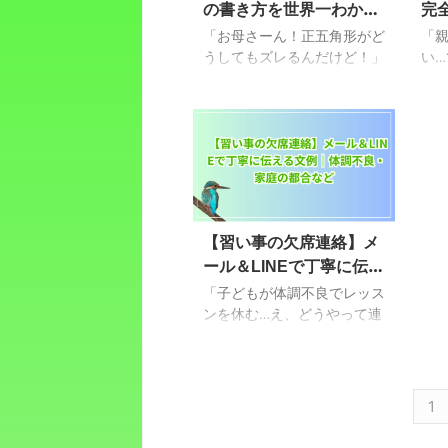
の書き方を世界一わかり
完
味の違いまで知っておかない
悩
と、料理の仕上がりに差が出
うか
やすく！ズレないコツと
校
「お母さーん！正五角形がど
「
ることも。この記事では、
腹
計算式
うしてもズレるんだけど！」
解
い
「生姜1かけ＝何g？チューブ
も…
夕飯の準備で忙しい時間、リ
に
え
だと何cm？」という疑問に
え
ビングから聞こえてくる半泣
校、
しっかりお答えしながら、チ
な…
きの声。 教科書を見ても、
え方
ューブと生姜の使い分け方、
か
なんだか難しそうな図と数字
ね
便利な保存法や時短テク、摂
る？
が並んでいて、教える方も正
ち
取量の目安まで、ぎゅっと
なら
直しんどいですよね。 「分
い
...
度器とコンパス、どっちを先
の
に使うんだっけ？」 「そも
事 
【習い事の欠席連絡】メ
そも、なんで72度なの？」
た
ール＆LINEで丁寧に伝え
そんな疑問を抱えたまま作図
校・
を始めると、最後の一辺がど
の
る文例｜体調不良・家庭
「子どもが体調不良でレッス
うしても重ならず、いびつな
す
の都合など
ンを休む…え、どうやって連
五角形になってしまいがちで
の
絡するのが正解？」そんな風
す。 実は、正五角形の作図
ー
に、習い事をお休みするとき
には**「絶対に失敗しないた
ナ
のメールやLINEの文面で悩
めの合言葉」と、「ほんの少
「
んだこと、ありませんか？
1
しの道具のコツ」**があるん
い
「失礼にならないように…で
です。 ...
と安
も、長々と書くのもなぁ」