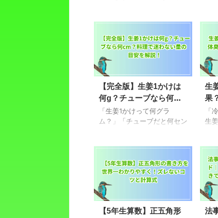
る「しいたけ占い」。でも、
い
毎週楽しみにしているのに
し
「今日は何時に更新される
も
の？」とソワソワした経験、
風
ありませんか？本記事では、
だ
しいたけ占いの正確な更新時
に
間の傾向や年間占いの時期、
の
おすすめの読み方や通知設定
です
【完全版】生姜1かけは
生
のコツまで、ファンなら知っ
まみ
何g？チューブなら何
果
ておきたい情報をわかりやす
とし
くまとめました！SNSでの声
な
cm？料理で迷わない量
の
「生姜1かけって何グラ
「
や、曜日別アドバイスの使い
養
の目安を解説！
ム？」「チューブだと何セン
「
生姜
方など、日常にすぐ活かせる
に
チ出せばいいの？」レシピを
思
ヒントも満載です。「しいた
ゅう
見ていて、そんな疑問にぶつ
食べ
け占い、もっと楽しみた
って
かったことはありませんか？
た
い！」というあなたのため
「
実はこの「生姜の量の換
ー
に、読みごたえたっぷりでお
20
算」、かなり多くの人がモヤ
健
届けします♪ しいたけ占 ...
きな
モヤしているポイントなんで
す
す！しかも、チューブ、生、
ほ
粉末…と種類もいろいろ。量
て
【5年生算数】正五角形
法
だけじゃなくて、使い方や風
ね。